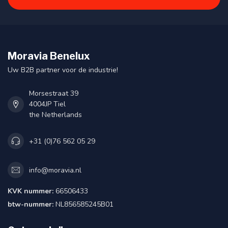
Moravia Benelux
Uw B2B partner voor de industrie!
Morsestraat 39
4004JP Tiel
the Netherlands
+31 (0)76 562 05 29
info@moravia.nl
KVK nummer:
66506433
btw-nummer:
NL856585245B01