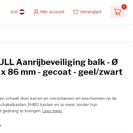
0
Mijn account
Verlanglijst
EUR
L Aanrijbeveiliging balk - Ø
 x 86 mm - gecoat - geel/zwart
en schade door karren en rolcontainers en beschermen op de
chakelkasten, EHBO kasten en zo meer zonder hun
et gedrang te brengen.
Lees meer
.
*