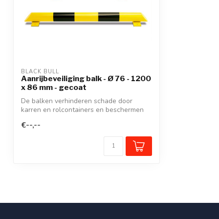
BLACK BULL
Aanrijbeveiliging balk - Ø 76 - 1200
x 86 mm - gecoat
De balken verhinderen schade door
karren en rolcontainers en beschermen
op de mu...
€--,--