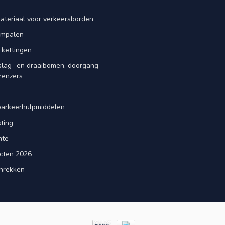
ateriaal voor verkeersborden
iempalen
 kettingen
slag- en draaibomen, doorgang-
renzers
d
parkeerhulpmiddelen
ting
mte
cten 2026
nrekken