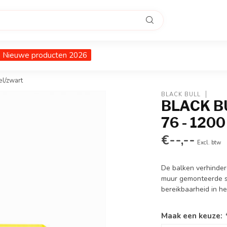
Nieuwe producten 2026
el/zwart
BLACK BULL
BLACK BUL
76 - 1200
€--,--
Excl. btw
De balken verhinder
muur gemonteerde s
bereikbaarheid in h
Maak een keuze: