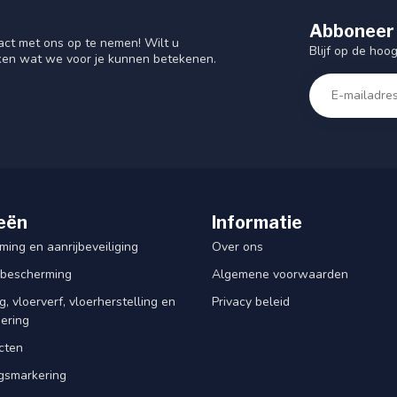
Abboneer 
act met ons op te nemen! Wilt u
Blijf op de hoo
ken wat we voor je kunnen betekenen.
eën
Informatie
ing en aanrijbeveiliging
Over ons
rbescherming
Algemene voorwaarden
, vloerverf, vloerherstelling en
Privacy beleid
dering
cten
smarkering