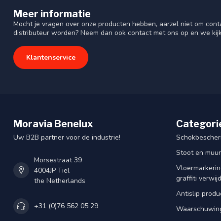
Meer informatie
Mocht je vragen over onze producten hebben, aarzel niet om cont
distributeur worden? Neem dan ook contact met ons op en we kij
Klantenservice
Moravia Benelux
Categori
Uw B2B partner voor de industrie!
Schokbescherm
Stoot en muu
Morsestraat 39
Vloermarkering
4004JP Tiel
graffiti verwij
the Netherlands
Antislip produ
+31 (0)76 562 05 29
Waarschuwing