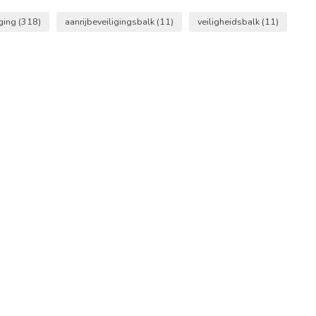
iging
(318)
aanrijbeveiligingsbalk
(11)
veiligheidsbalk
(11)