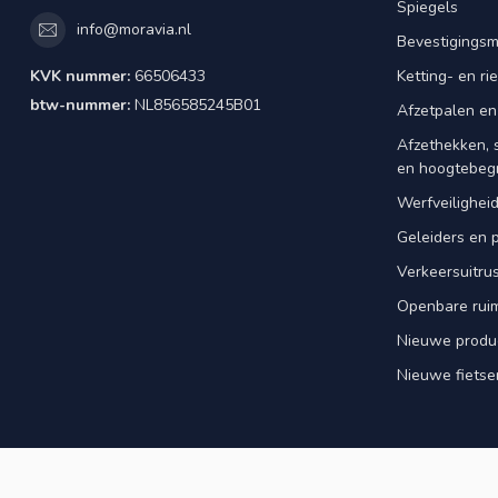
Spiegels
info@moravia.nl
Bevestigingsm
KVK nummer:
66506433
Ketting- en r
btw-nummer:
NL856585245B01
Afzetpalen en
Afzethekken, 
en hoogtebeg
Werfveilighei
Geleiders en 
Verkeersuitrus
Openbare rui
Nieuwe produ
Nieuwe fietse