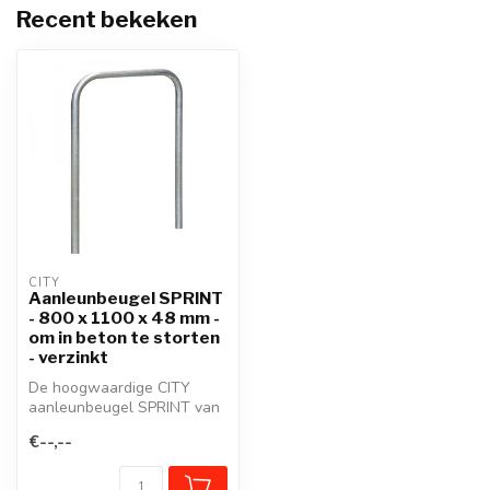
Recent bekeken
CITY
Aanleunbeugel SPRINT
- 800 x 1100 x 48 mm -
om in beton te storten
- verzinkt
De hoogwaardige CITY
aanleunbeugel SPRINT van
gebogen staal heeft een
€--,--
modern, ei...