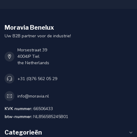
Moravia Benelux
Uw B2B partner voor de industrie!
Morsestraat 39
4004JP Tiel
the Netherlands
+31 (0)76 562 05 29
info@moravia.nl
KVK nummer:
66506433
btw-nummer:
NL856585245B01
Categorieën