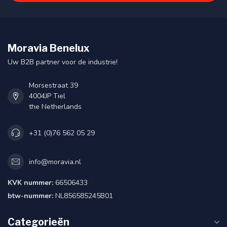
Moravia Benelux
Uw B2B partner voor de industrie!
Morsestraat 39
4004JP Tiel
the Netherlands
+31 (0)76 562 05 29
info@moravia.nl
KVK nummer:
66506433
btw-nummer:
NL856585245B01
Categorieën