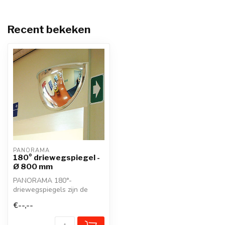
Recent bekeken
PANORAMA
180° driewegspiegel -
Ø 800 mm
PANORAMA 180°-
driewegspiegels zijn de
oplossing voor het
€--,--
beveiligen van smalle, ...