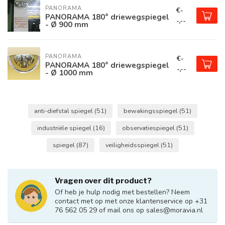
PANORAMA
€-
PANORAMA 180° driewegspiegel
-,--
- Ø 900 mm
PANORAMA
€-
PANORAMA 180° driewegspiegel
-,--
- Ø 1000 mm
anti-diefstal spiegel
(51)
bewakingsspiegel
(51)
industriële spiegel
(16)
observatiespiegel
(51)
spiegel
(87)
veiligheidsspiegel
(51)
Vragen over dit product?
Of heb je hulp nodig met bestellen? Neem
contact met op met onze klantenservice op +31
76 562 05 29 of mail ons op
sales@moravia.nl